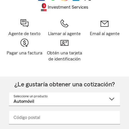
Investment Services
Agente de texto
Llamar al agente
Email al agente
Pagar una factura
Obtén una tarjeta
de identificación
¿Le gustaría obtener una cotización?
Seleccione un producto
Seleccione
un
nombre
de
producto
del
Código postal
Ingresa
Ingresa
_____
menú
un
un
desplegable
código
código