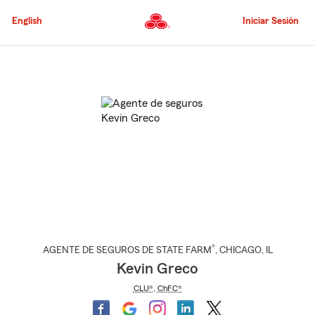
Pasar
al
English
Iniciar Sesión
contenido
principal
Comienzo
del
contenido
principal
®
AGENTE DE SEGUROS DE STATE FARM
,
CHICAGO
, IL
Kevin Greco
CLU®
,
ChFC®