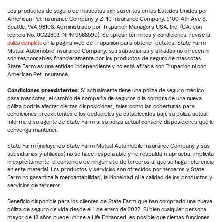
Los productos de seguro de mascotas son suscritos en los Estados Unidos por
American Pet Insurance Company y ZPIC Insurance Company, 6100-4th Ave S,
Seattle, WA 98108. Administrado por Trupanion Managers USA, Inc. (CA: con
licencia No. 0G22803, NPN 9588590). Se aplican términos y condiciones, revise la
póliza completa
en la página web de Trupanion para obtener detalles. State Farm
Mutual Automobile Insurance Company, sus subsidiarias y afiliadas no ofrecen ni
son responsables financieramente por los productos de seguro de mascotas.
State Farm es una entidad independiente y no está afiliada con Trupanion ni con
American Pet Insurance.
Condiciones preexistentes:
Si actualmente tiene una póliza de seguro médico
para mascotas, el cambio de compañía de seguros o la compra de una nueva
póliza podría afectar ciertas disposiciones, tales como las coberturas para
condiciones preexistentes o los deducibles ya establecidos bajo su póliza actual.
Informe a su agente de State Farm si su póliza actual contiene disposiciones que le
convenga mantener.
State Farm (incluyendo State Farm Mutual Automobile Insurance Company y sus
subsidiarias y afiliadas) no se hace responsable y no respalda ni aprueba, implícita
ni explícitamente, el contenido de ningún sitio de terceros al que se haga referencia
en este material. Los productos y servicios son ofrecidos por terceros y State
Farm no garantiza la mercantabilidad, la idoneidad ni la calidad de los productos y
servicios de terceros.
Beneficio disponible para los clientes de State Farm que han comprado una nueva
póliza de seguro de vida desde el 1 de enero de 2022. Si bien cualquier persona
mayor de 18 años puede unirse a Life Enhanced, es posible que ciertas funciones