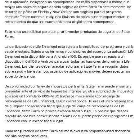
de la aplicación, incluyendo las recompensas, no estén disponibles a menos que
tengas una póliza de seguro de vida elegible de State Farm.En este momento, los
titulares de póliza en Florida y New York no son elegibles para el programa
completo.Ten en cuenta que algunos titulares de póliza pueden experimentar un
retraso antes de que una nueva póliza sea elegible para recompensas.
Esto no es una solicitud para comprar o vender productos de seguros de State
Farm.
La participación de Life Enhanced está sujeta a la elegibilidad del programa y varía
según el estado. Sujeto a los términos y condiciones del acuerdo. La aplicación Life
Enhanced está disponible para Android e iOS. Es posible que se requiera un
dispositivo móvil iOS o Android para usar todas las funciones del programa Life
Enhanced. Los clientes deben aceptar autorizar a State Farm a recopilar datos
sobre salud y bienestar. Los usuarios de aplicaciones móviles deben aceptar un
acuerdo de licencia.
De conformidad con la ley de impuestos pertinente, State Farm puede enviarte y
presentar ante el Servicio de Impuestos Internos y/u otra autoridad de impuestos
aplicable un Formulario 1099-MISC (ingresos misceláneos) por el canje de
recompensas de Life Enhanced, según corresponda. Tú eres el único responsable
de cualquier consecuencia fiscal que surja del canje de recompensas de Life
Enhanced. State Farm no provee asesoría fiscal ni legal. Es posible que desees
discutir las posibles consecuencias fiscales de tu participación en el programa Life
Enhanced con un asesor fiscal o legal.
Cada aseguradora de State Farm asume la exclusiva responsabilidad financiera
por sus propios productos.