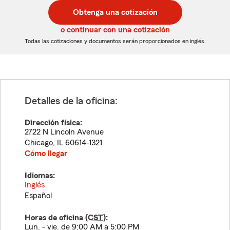
postal
postal
Obtenga una cotización
de
de
5
5
o continuar con una cotización
dígitos
dígitos
Todas las cotizaciones y documentos serán proporcionados en inglés.
Detalles de la oficina:
Dirección física:
2722 N Lincoln Avenue
Chicago
,
IL
60614-1321
Cómo llegar
Idiomas:
Inglés
Español
Horas de oficina (
CST
):
Lun. - vie. de 9:00 AM a 5:00 PM